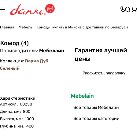
Главная
Мебель
Комоды: купить в Минске с доставкой по Беларуси
Комод (4)
Га
р
антия лучшей
Производитель:
Мебелаин
цены
Коллекция:
Варма Дуб
беленый
Рассчитать рассрочку
Характеристики
Артикул
:
00258
Все товары Мебелаин
Длина, мм
:
800
Все товары категории
Высота, мм
:
1000
Глубина, мм
:
400