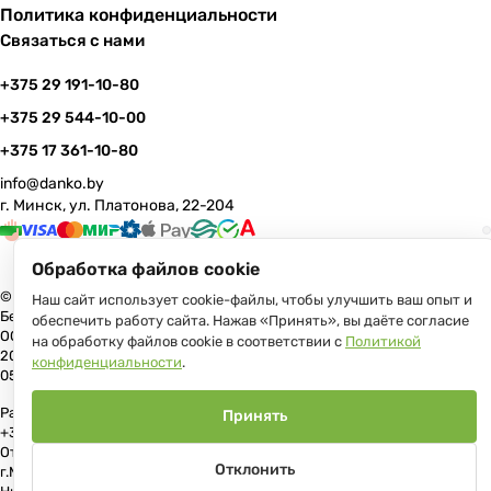
Политика конфиденциальности
Связаться с нами
+375 29 191-10-80
+375 29 544-10-00
+375 17 361-10-80
info@danko.by
г. Минск, ул. Платонова, 22-204
Обработка файлов cookie
© 2026 Данко Бай: качественная мебель с оперативной доставкой по
Наш сайт использует cookie-файлы, чтобы улучшить ваш опыт и
Беларуси
обеспечить работу сайта. Нажав «Принять», вы даёте согласие
ООО «Гранд Парк», юр.адрес: 220005, Минск, ул. Платонова, 22, пом.
на обработку файлов cookie в соответствии с
Политикой
204 В торговом реестре с 17 июля 2013 г. Регистрация №191081534,
конфиденциальности
.
05.11.2008, Мингорисполком.
Рассмотрение обращений потребителей, телефон +375 (17) 361-10-80,
Принять
+375 (29) 191-10-80, +375 (29) 544-10-00, e-mail: info@danko.by
Отдел торговли и услуг Администрации Первомайского района
Отклонить
г.Минска: тел. +375(17)215-14-65, Начальник отдела: Жакович Юлия