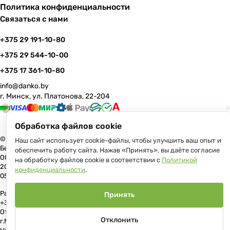
Политика конфиденциальности
Связаться с нами
+375 29 191-10-80
+375 29 544-10-00
+375 17 361-10-80
info@danko.by
г. Минск, ул. Платонова, 22-204
Обработка файлов cookie
© 2026 Данко Бай: качественная мебель с оперативной доставкой по
Наш сайт использует cookie-файлы, чтобы улучшить ваш опыт и
Беларуси
обеспечить работу сайта. Нажав «Принять», вы даёте согласие
ООО «Гранд Парк», юр.адрес: 220005, Минск, ул. Платонова, 22, пом.
на обработку файлов cookie в соответствии с
Политикой
204 В торговом реестре с 17 июля 2013 г. Регистрация №191081534,
конфиденциальности
.
05.11.2008, Мингорисполком.
Рассмотрение обращений потребителей, телефон +375 (17) 361-10-80,
Принять
+375 (29) 191-10-80, +375 (29) 544-10-00, e-mail: info@danko.by
Отдел торговли и услуг Администрации Первомайского района
Отклонить
г.Минска: тел. +375(17)215-14-65, Начальник отдела: Жакович Юлия