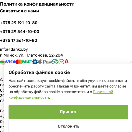
Политика конфиденциальности
Связаться с нами
+375 29 191-10-80
+375 29 544-10-00
+375 17 361-10-80
info@danko.by
г. Минск, ул. Платонова, 22-204
Обработка файлов cookie
© 2026 Данко Бай: качественная мебель с оперативной доставкой по
Наш сайт использует cookie-файлы, чтобы улучшить ваш опыт и
Беларуси
обеспечить работу сайта. Нажав «Принять», вы даёте согласие
ООО «Гранд Парк», юр.адрес: 220005, Минск, ул. Платонова, 22, пом.
на обработку файлов cookie в соответствии с
Политикой
204 В торговом реестре с 17 июля 2013 г. Регистрация №191081534,
конфиденциальности
.
05.11.2008, Мингорисполком.
Рассмотрение обращений потребителей, телефон +375 (17) 361-10-80,
Принять
+375 (29) 191-10-80, +375 (29) 544-10-00, e-mail: info@danko.by
Отдел торговли и услуг Администрации Первомайского района
Отклонить
г.Минска: тел. +375(17)215-14-65, Начальник отдела: Жакович Юлия