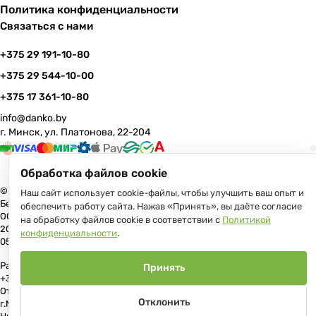
Политика конфиденциальности
Связаться с нами
+375 29 191-10-80
+375 29 544-10-00
+375 17 361-10-80
info@danko.by
г. Минск, ул. Платонова, 22-204
Обработка файлов cookie
© 2026 Данко Бай: качественная мебель с оперативной доставкой по
Наш сайт использует cookie-файлы, чтобы улучшить ваш опыт и
Беларуси
обеспечить работу сайта. Нажав «Принять», вы даёте согласие
ООО «Гранд Парк», юр.адрес: 220005, Минск, ул. Платонова, 22, пом.
на обработку файлов cookie в соответствии с
Политикой
204 В торговом реестре с 17 июля 2013 г. Регистрация №191081534,
конфиденциальности
.
05.11.2008, Мингорисполком.
Рассмотрение обращений потребителей, телефон +375 (17) 361-10-80,
Принять
+375 (29) 191-10-80, +375 (29) 544-10-00, e-mail: info@danko.by
Отдел торговли и услуг Администрации Первомайского района
Отклонить
г.Минска: тел. +375(17)215-14-65, Начальник отдела: Жакович Юлия