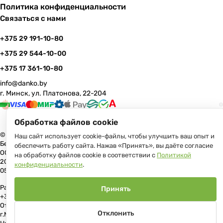
Политика конфиденциальности
Связаться с нами
+375 29 191-10-80
+375 29 544-10-00
+375 17 361-10-80
info@danko.by
г. Минск, ул. Платонова, 22-204
Обработка файлов cookie
© 2026 Данко Бай: качественная мебель с оперативной доставкой по
Наш сайт использует cookie-файлы, чтобы улучшить ваш опыт и
Беларуси
обеспечить работу сайта. Нажав «Принять», вы даёте согласие
ООО «Гранд Парк», юр.адрес: 220005, Минск, ул. Платонова, 22, пом.
на обработку файлов cookie в соответствии с
Политикой
204 В торговом реестре с 17 июля 2013 г. Регистрация №191081534,
конфиденциальности
.
05.11.2008, Мингорисполком.
Рассмотрение обращений потребителей, телефон +375 (17) 361-10-80,
Принять
+375 (29) 191-10-80, +375 (29) 544-10-00, e-mail: info@danko.by
Отдел торговли и услуг Администрации Первомайского района
Отклонить
г.Минска: тел. +375(17)215-14-65, Начальник отдела: Жакович Юлия