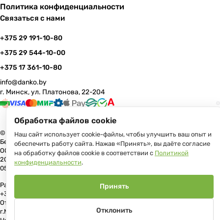
Политика конфиденциальности
Связаться с нами
+375 29 191-10-80
+375 29 544-10-00
+375 17 361-10-80
info@danko.by
г. Минск, ул. Платонова, 22-204
Обработка файлов cookie
© 2026 Данко Бай: качественная мебель с оперативной доставкой по
Наш сайт использует cookie-файлы, чтобы улучшить ваш опыт и
Беларуси
обеспечить работу сайта. Нажав «Принять», вы даёте согласие
ООО «Гранд Парк», юр.адрес: 220005, Минск, ул. Платонова, 22, пом.
на обработку файлов cookie в соответствии с
Политикой
204 В торговом реестре с 17 июля 2013 г. Регистрация №191081534,
конфиденциальности
.
05.11.2008, Мингорисполком.
Рассмотрение обращений потребителей, телефон +375 (17) 361-10-80,
Принять
+375 (29) 191-10-80, +375 (29) 544-10-00, e-mail: info@danko.by
Отдел торговли и услуг Администрации Первомайского района
Отклонить
г.Минска: тел. +375(17)215-14-65, Начальник отдела: Жакович Юлия