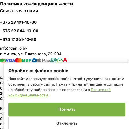
Политика конфиденциальности
Связаться с нами
+375 29 191-10-80
+375 29 544-10-00
+375 17 361-10-80
info@danko.by
г. Минск, ул. Платонова, 22-204
Обработка файлов cookie
© 2026 Данко Бай: качественная мебель с оперативной доставкой по
Наш сайт использует cookie-файлы, чтобы улучшить ваш опыт и
Беларуси
обеспечить работу сайта. Нажав «Принять», вы даёте согласие
ООО «Гранд Парк», юр.адрес: 220005, Минск, ул. Платонова, 22, пом.
на обработку файлов cookie в соответствии с
Политикой
204 В торговом реестре с 17 июля 2013 г. Регистрация №191081534,
конфиденциальности
.
05.11.2008, Мингорисполком.
Рассмотрение обращений потребителей, телефон +375 (17) 361-10-80,
Принять
+375 (29) 191-10-80, +375 (29) 544-10-00, e-mail: info@danko.by
Отдел торговли и услуг Администрации Первомайского района
Отклонить
г.Минска: тел. +375(17)215-14-65, Начальник отдела: Жакович Юлия