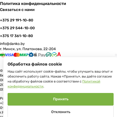
Политика конфиденциальности
Связаться с нами
+375 29 191-10-80
+375 29 544-10-00
+375 17 361-10-80
info@danko.by
г. Минск, ул. Платонова, 22-204
Обработка файлов cookie
© 2026 Данко Бай: качественная мебель с оперативной доставкой по
Наш сайт использует cookie-файлы, чтобы улучшить ваш опыт и
Беларуси
обеспечить работу сайта. Нажав «Принять», вы даёте согласие
ООО «Гранд Парк», юр.адрес: 220005, Минск, ул. Платонова, 22, пом.
на обработку файлов cookie в соответствии с
Политикой
204 В торговом реестре с 17 июля 2013 г. Регистрация №191081534,
конфиденциальности
.
05.11.2008, Мингорисполком.
Рассмотрение обращений потребителей, телефон +375 (17) 361-10-80,
Принять
+375 (29) 191-10-80, +375 (29) 544-10-00, e-mail: info@danko.by
Отдел торговли и услуг Администрации Первомайского района
Отклонить
г.Минска: тел. +375(17)215-14-65, Начальник отдела: Жакович Юлия