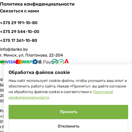
Политика конфиденциальности
Связаться с нами
+375 29 191-10-80
+375 29 544-10-00
+375 17 361-10-80
info@danko.by
г. Минск, ул. Платонова, 22-204
Обработка файлов cookie
© 2026 Данко Бай: качественная мебель с оперативной доставкой по
Наш сайт использует cookie-файлы, чтобы улучшить ваш опыт и
Беларуси
обеспечить работу сайта. Нажав «Принять», вы даёте согласие
ООО «Гранд Парк», юр.адрес: 220005, Минск, ул. Платонова, 22, пом.
на обработку файлов cookie в соответствии с
Политикой
204 В торговом реестре с 17 июля 2013 г. Регистрация №191081534,
конфиденциальности
.
05.11.2008, Мингорисполком.
Рассмотрение обращений потребителей, телефон +375 (17) 361-10-80,
Принять
+375 (29) 191-10-80, +375 (29) 544-10-00, e-mail: info@danko.by
Отдел торговли и услуг Администрации Первомайского района
Отклонить
г.Минска: тел. +375(17)215-14-65, Начальник отдела: Жакович Юлия