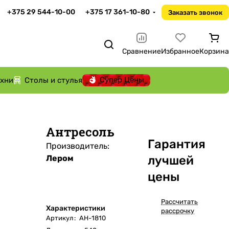
+375 29 544-10-00
+375 17 361-10-80
Заказать звонок
Сравнение
Избранное
Корзина
Супер Цены
ухни
Столы и стулья
Антресоль
Га
р
антия
Производитель:
Лером
лучшей
цены
Рассчитать
Характеристики
рассрочку
Артикул
:
АН-1810