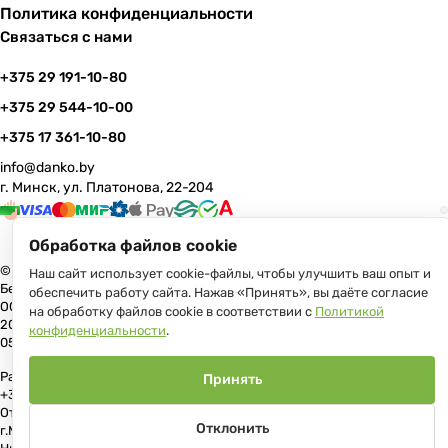
Политика конфиденциальности
Связаться с нами
+375 29 191-10-80
+375 29 544-10-00
+375 17 361-10-80
info@danko.by
г. Минск, ул. Платонова, 22-204
Обработка файлов cookie
© 2026 Данко Бай: качественная мебель с оперативной доставкой по
Наш сайт использует cookie-файлы, чтобы улучшить ваш опыт и
Беларуси
обеспечить работу сайта. Нажав «Принять», вы даёте согласие
ООО «Гранд Парк», юр.адрес: 220005, Минск, ул. Платонова, 22, пом.
на обработку файлов cookie в соответствии с
Политикой
204 В торговом реестре с 17 июля 2013 г. Регистрация №191081534,
конфиденциальности
.
05.11.2008, Мингорисполком.
Рассмотрение обращений потребителей, телефон +375 (17) 361-10-80,
Принять
+375 (29) 191-10-80, +375 (29) 544-10-00, e-mail: info@danko.by
Отдел торговли и услуг Администрации Первомайского района
Отклонить
г.Минска: тел. +375(17)215-14-65, Начальник отдела: Жакович Юлия