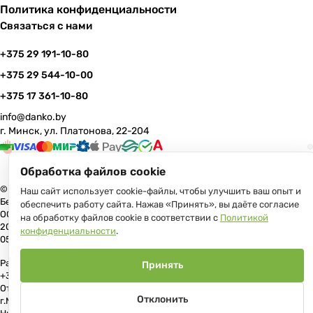
Политика конфиденциальности
Связаться с нами
+375 29 191-10-80
+375 29 544-10-00
+375 17 361-10-80
info@danko.by
г. Минск, ул. Платонова, 22-204
Обработка файлов cookie
© 2026 Данко Бай: качественная мебель с оперативной доставкой по
Наш сайт использует cookie-файлы, чтобы улучшить ваш опыт и
Беларуси
обеспечить работу сайта. Нажав «Принять», вы даёте согласие
ООО «Гранд Парк», юр.адрес: 220005, Минск, ул. Платонова, 22, пом.
на обработку файлов cookie в соответствии с
Политикой
204 В торговом реестре с 17 июля 2013 г. Регистрация №191081534,
конфиденциальности
.
05.11.2008, Мингорисполком.
Рассмотрение обращений потребителей, телефон +375 (17) 361-10-80,
Принять
+375 (29) 191-10-80, +375 (29) 544-10-00, e-mail: info@danko.by
Отдел торговли и услуг Администрации Первомайского района
Отклонить
г.Минска: тел. +375(17)215-14-65, Начальник отдела: Жакович Юлия