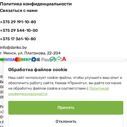
Политика конфиденциальности
Связаться с нами
+375 29 191-10-80
+375 29 544-10-00
+375 17 361-10-80
info@danko.by
г. Минск, ул. Платонова, 22-204
Обработка файлов cookie
© 2026 Данко Бай: качественная мебель с оперативной доставкой по
Наш сайт использует cookie-файлы, чтобы улучшить ваш опыт и
Беларуси
обеспечить работу сайта. Нажав «Принять», вы даёте согласие
ООО «Гранд Парк», юр.адрес: 220005, Минск, ул. Платонова, 22, пом.
на обработку файлов cookie в соответствии с
Политикой
204 В торговом реестре с 17 июля 2013 г. Регистрация №191081534,
конфиденциальности
.
05.11.2008, Мингорисполком.
Рассмотрение обращений потребителей, телефон +375 (17) 361-10-80,
Принять
+375 (29) 191-10-80, +375 (29) 544-10-00, e-mail: info@danko.by
Отдел торговли и услуг Администрации Первомайского района
Отклонить
г.Минска: тел. +375(17)215-14-65, Начальник отдела: Жакович Юлия