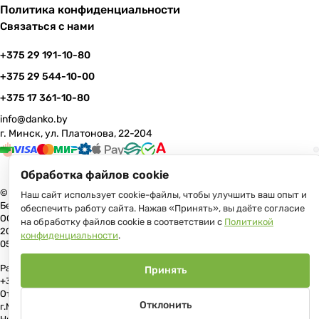
Политика конфиденциальности
Связаться с нами
+375 29 191-10-80
+375 29 544-10-00
+375 17 361-10-80
info@danko.by
г. Минск, ул. Платонова, 22-204
Обработка файлов cookie
© 2026 Данко Бай: качественная мебель с оперативной доставкой по
Наш сайт использует cookie-файлы, чтобы улучшить ваш опыт и
Беларуси
обеспечить работу сайта. Нажав «Принять», вы даёте согласие
ООО «Гранд Парк», юр.адрес: 220005, Минск, ул. Платонова, 22, пом.
на обработку файлов cookie в соответствии с
Политикой
204 В торговом реестре с 17 июля 2013 г. Регистрация №191081534,
конфиденциальности
.
05.11.2008, Мингорисполком.
Рассмотрение обращений потребителей, телефон +375 (17) 361-10-80,
Принять
+375 (29) 191-10-80, +375 (29) 544-10-00, e-mail: info@danko.by
Отдел торговли и услуг Администрации Первомайского района
Отклонить
г.Минска: тел. +375(17)215-14-65, Начальник отдела: Жакович Юлия