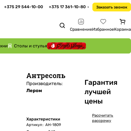
+375 29 544-10-00
+375 17 361-10-80
Заказать звонок
Сравнение
Избранное
Корзина
Супер Цены
ухни
Столы и стулья
Антресоль
Га
р
антия
Производитель:
Лером
лучшей
цены
Рассчитать
Характеристики
рассрочку
Артикул
:
АН-1809