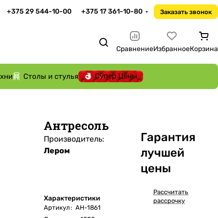
+375 29 544-10-00
+375 17 361-10-80
Заказать звонок
Сравнение
Избранное
Корзина
Супер Цены
ухни
Столы и стулья
Антресоль
Га
р
антия
Производитель:
Лером
лучшей
цены
Рассчитать
Характеристики
рассрочку
Артикул
:
АН-1861