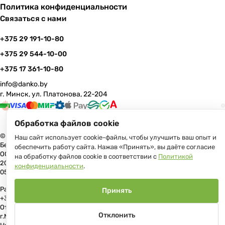
Политика конфиденциальности
Связаться с нами
+375 29 191-10-80
+375 29 544-10-00
+375 17 361-10-80
info@danko.by
г. Минск, ул. Платонова, 22-204
Обработка файлов cookie
© 2026 Данко Бай: качественная мебель с оперативной доставкой по
Наш сайт использует cookie-файлы, чтобы улучшить ваш опыт и
Беларуси
обеспечить работу сайта. Нажав «Принять», вы даёте согласие
ООО «Гранд Парк», юр.адрес: 220005, Минск, ул. Платонова, 22, пом.
на обработку файлов cookie в соответствии с
Политикой
204 В торговом реестре с 17 июля 2013 г. Регистрация №191081534,
конфиденциальности
.
05.11.2008, Мингорисполком.
Рассмотрение обращений потребителей, телефон +375 (17) 361-10-80,
Принять
+375 (29) 191-10-80, +375 (29) 544-10-00, e-mail: info@danko.by
Отдел торговли и услуг Администрации Первомайского района
Отклонить
г.Минска: тел. +375(17)215-14-65, Начальник отдела: Жакович Юлия