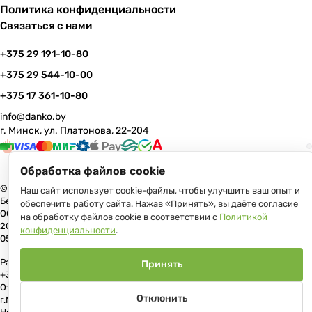
Политика конфиденциальности
Связаться с нами
+375 29 191-10-80
+375 29 544-10-00
+375 17 361-10-80
info@danko.by
г. Минск, ул. Платонова, 22-204
Обработка файлов cookie
© 2026 Данко Бай: качественная мебель с оперативной доставкой по
Наш сайт использует cookie-файлы, чтобы улучшить ваш опыт и
Беларуси
обеспечить работу сайта. Нажав «Принять», вы даёте согласие
ООО «Гранд Парк», юр.адрес: 220005, Минск, ул. Платонова, 22, пом.
на обработку файлов cookie в соответствии с
Политикой
204 В торговом реестре с 17 июля 2013 г. Регистрация №191081534,
конфиденциальности
.
05.11.2008, Мингорисполком.
Рассмотрение обращений потребителей, телефон +375 (17) 361-10-80,
Принять
+375 (29) 191-10-80, +375 (29) 544-10-00, e-mail: info@danko.by
Отдел торговли и услуг Администрации Первомайского района
Отклонить
г.Минска: тел. +375(17)215-14-65, Начальник отдела: Жакович Юлия