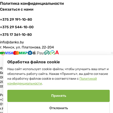
Политика конфиденциальности
Связаться с нами
+375 29 191-10-80
+375 29 544-10-00
+375 17 361-10-80
info@danko.by
г. Минск, ул. Платонова, 22-204
Обработка файлов cookie
© 2026 Данко Бай: качественная мебель с оперативной доставкой по
Наш сайт использует cookie-файлы, чтобы улучшить ваш опыт и
Беларуси
обеспечить работу сайта. Нажав «Принять», вы даёте согласие
ООО «Гранд Парк», юр.адрес: 220005, Минск, ул. Платонова, 22, пом.
на обработку файлов cookie в соответствии с
Политикой
204 В торговом реестре с 17 июля 2013 г. Регистрация №191081534,
конфиденциальности
.
05.11.2008, Мингорисполком.
Рассмотрение обращений потребителей, телефон +375 (17) 361-10-80,
Принять
+375 (29) 191-10-80, +375 (29) 544-10-00, e-mail: info@danko.by
Отдел торговли и услуг Администрации Первомайского района
Отклонить
г.Минска: тел. +375(17)215-14-65, Начальник отдела: Жакович Юлия