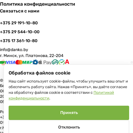
Политика конфиденциальности
Связаться с нами
+375 29 191-10-80
+375 29 544-10-00
+375 17 361-10-80
info@danko.by
г. Минск, ул. Платонова, 22-204
Обработка файлов cookie
© 2026 Данко Бай: качественная мебель с оперативной доставкой по
Наш сайт использует cookie-файлы, чтобы улучшить ваш опыт и
Беларуси
обеспечить работу сайта. Нажав «Принять», вы даёте согласие
ООО «Гранд Парк», юр.адрес: 220005, Минск, ул. Платонова, 22, пом.
на обработку файлов cookie в соответствии с
Политикой
204 В торговом реестре с 17 июля 2013 г. Регистрация №191081534,
конфиденциальности
.
05.11.2008, Мингорисполком.
Рассмотрение обращений потребителей, телефон +375 (17) 361-10-80,
Принять
+375 (29) 191-10-80, +375 (29) 544-10-00, e-mail: info@danko.by
Отдел торговли и услуг Администрации Первомайского района
Отклонить
г.Минска: тел. +375(17)215-14-65, Начальник отдела: Жакович Юлия