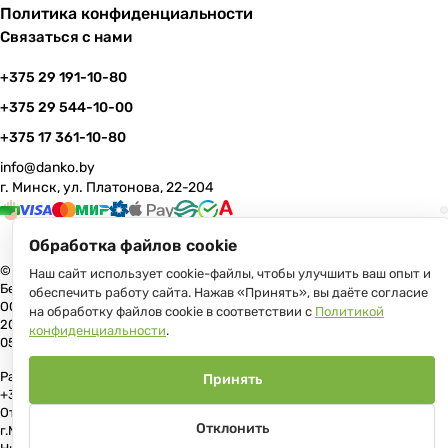
Политика конфиденциальности
Связаться с нами
+375 29 191-10-80
+375 29 544-10-00
+375 17 361-10-80
info@danko.by
г. Минск, ул. Платонова, 22-204
Обработка файлов cookie
© 2026 Данко Бай: качественная мебель с оперативной доставкой по
Наш сайт использует cookie-файлы, чтобы улучшить ваш опыт и
Беларуси
обеспечить работу сайта. Нажав «Принять», вы даёте согласие
ООО «Гранд Парк», юр.адрес: 220005, Минск, ул. Платонова, 22, пом.
на обработку файлов cookie в соответствии с
Политикой
204 В торговом реестре с 17 июля 2013 г. Регистрация №191081534,
конфиденциальности
.
05.11.2008, Мингорисполком.
Рассмотрение обращений потребителей, телефон +375 (17) 361-10-80,
Принять
+375 (29) 191-10-80, +375 (29) 544-10-00, e-mail: info@danko.by
Отдел торговли и услуг Администрации Первомайского района
Отклонить
г.Минска: тел. +375(17)215-14-65, Начальник отдела: Жакович Юлия