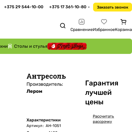
+375 29 544-10-00
+375 17 361-10-80
Заказать звонок
Сравнение
Избранное
Корзина
Супер Цены
ухни
Столы и стулья
Антресоль
Га
р
антия
Производитель:
Лером
лучшей
цены
Рассчитать
Характеристики
рассрочку
Артикул
:
АН-1051