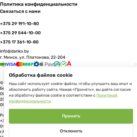
Политика конфиденциальности
Связаться с нами
+375 29 191-10-80
+375 29 544-10-00
+375 17 361-10-80
info@danko.by
г. Минск, ул. Платонова, 22-204
Обработка файлов cookie
© 2026 Данко Бай: качественная мебель с оперативной доставкой по
Наш сайт использует cookie-файлы, чтобы улучшить ваш опыт и
Беларуси
обеспечить работу сайта. Нажав «Принять», вы даёте согласие
ООО «Гранд Парк», юр.адрес: 220005, Минск, ул. Платонова, 22, пом.
на обработку файлов cookie в соответствии с
Политикой
204 В торговом реестре с 17 июля 2013 г. Регистрация №191081534,
конфиденциальности
.
05.11.2008, Мингорисполком.
Рассмотрение обращений потребителей, телефон +375 (17) 361-10-80,
Принять
+375 (29) 191-10-80, +375 (29) 544-10-00, e-mail: info@danko.by
Отдел торговли и услуг Администрации Первомайского района
Отклонить
г.Минска: тел. +375(17)215-14-65, Начальник отдела: Жакович Юлия