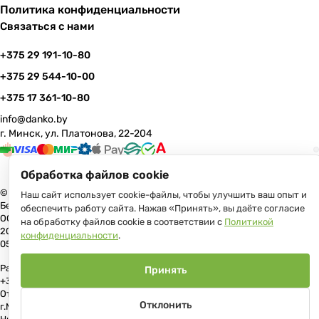
Политика конфиденциальности
Связаться с нами
+375 29 191-10-80
+375 29 544-10-00
+375 17 361-10-80
info@danko.by
г. Минск, ул. Платонова, 22-204
Обработка файлов cookie
© 2026 Данко Бай: качественная мебель с оперативной доставкой по
Наш сайт использует cookie-файлы, чтобы улучшить ваш опыт и
Беларуси
обеспечить работу сайта. Нажав «Принять», вы даёте согласие
ООО «Гранд Парк», юр.адрес: 220005, Минск, ул. Платонова, 22, пом.
на обработку файлов cookie в соответствии с
Политикой
204 В торговом реестре с 17 июля 2013 г. Регистрация №191081534,
конфиденциальности
.
05.11.2008, Мингорисполком.
Рассмотрение обращений потребителей, телефон +375 (17) 361-10-80,
Принять
+375 (29) 191-10-80, +375 (29) 544-10-00, e-mail: info@danko.by
Отдел торговли и услуг Администрации Первомайского района
Отклонить
г.Минска: тел. +375(17)215-14-65, Начальник отдела: Жакович Юлия