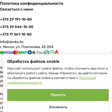
Политика конфиденциальности
Связаться с нами
+375 29 191-10-80
+375 29 544-10-00
+375 17 361-10-80
info@danko.by
г. Минск, ул. Платонова, 22-204
Обработка файлов cookie
© 2026 Данко Бай: качественная мебель с оперативной доставкой по
Наш сайт использует cookie-файлы, чтобы улучшить ваш опыт и
Беларуси
обеспечить работу сайта. Нажав «Принять», вы даёте согласие
ООО «Гранд Парк», юр.адрес: 220005, Минск, ул. Платонова, 22, пом.
на обработку файлов cookie в соответствии с
Политикой
204 В торговом реестре с 17 июля 2013 г. Регистрация №191081534,
конфиденциальности
.
05.11.2008, Мингорисполком.
Рассмотрение обращений потребителей, телефон +375 (17) 361-10-80,
Принять
+375 (29) 191-10-80, +375 (29) 544-10-00, e-mail: info@danko.by
Отдел торговли и услуг Администрации Первомайского района
Отклонить
г.Минска: тел. +375(17)215-14-65, Начальник отдела: Жакович Юлия