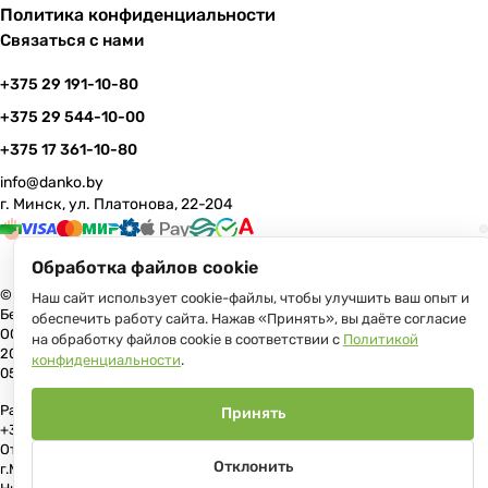
Политика конфиденциальности
Связаться с нами
+375 29 191-10-80
+375 29 544-10-00
+375 17 361-10-80
info@danko.by
г. Минск, ул. Платонова, 22-204
Обработка файлов cookie
© 2026 Данко Бай: качественная мебель с оперативной доставкой по
Наш сайт использует cookie-файлы, чтобы улучшить ваш опыт и
Беларуси
обеспечить работу сайта. Нажав «Принять», вы даёте согласие
ООО «Гранд Парк», юр.адрес: 220005, Минск, ул. Платонова, 22, пом.
на обработку файлов cookie в соответствии с
Политикой
204 В торговом реестре с 17 июля 2013 г. Регистрация №191081534,
конфиденциальности
.
05.11.2008, Мингорисполком.
Рассмотрение обращений потребителей, телефон +375 (17) 361-10-80,
Принять
+375 (29) 191-10-80, +375 (29) 544-10-00, e-mail: info@danko.by
Отдел торговли и услуг Администрации Первомайского района
Отклонить
г.Минска: тел. +375(17)215-14-65, Начальник отдела: Жакович Юлия