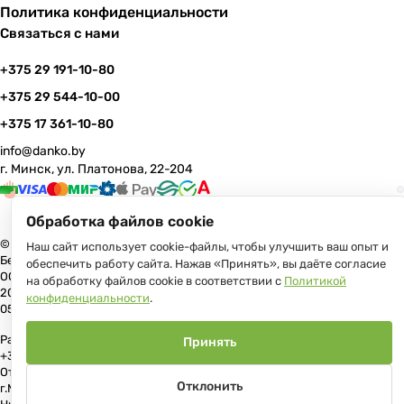
Политика конфиденциальности
Связаться с нами
+375 29 191-10-80
+375 29 544-10-00
+375 17 361-10-80
info@danko.by
г. Минск, ул. Платонова, 22-204
Обработка файлов cookie
© 2026 Данко Бай: качественная мебель с оперативной доставкой по
Наш сайт использует cookie-файлы, чтобы улучшить ваш опыт и
Беларуси
обеспечить работу сайта. Нажав «Принять», вы даёте согласие
ООО «Гранд Парк», юр.адрес: 220005, Минск, ул. Платонова, 22, пом.
на обработку файлов cookie в соответствии с
Политикой
204 В торговом реестре с 17 июля 2013 г. Регистрация №191081534,
конфиденциальности
.
05.11.2008, Мингорисполком.
Рассмотрение обращений потребителей, телефон +375 (17) 361-10-80,
Принять
+375 (29) 191-10-80, +375 (29) 544-10-00, e-mail: info@danko.by
Отдел торговли и услуг Администрации Первомайского района
Отклонить
г.Минска: тел. +375(17)215-14-65, Начальник отдела: Жакович Юлия