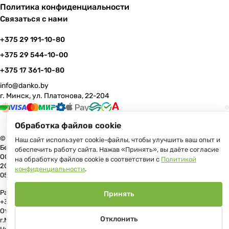
Политика конфиденциальности
Связаться с нами
+375 29 191-10-80
+375 29 544-10-00
+375 17 361-10-80
info@danko.by
г. Минск, ул. Платонова, 22-204
Обработка файлов cookie
© 2026 Данко Бай: качественная мебель с оперативной доставкой по
Наш сайт использует cookie-файлы, чтобы улучшить ваш опыт и
Беларуси
обеспечить работу сайта. Нажав «Принять», вы даёте согласие
ООО «Гранд Парк», юр.адрес: 220005, Минск, ул. Платонова, 22, пом.
на обработку файлов cookie в соответствии с
Политикой
204 В торговом реестре с 17 июля 2013 г. Регистрация №191081534,
конфиденциальности
.
05.11.2008, Мингорисполком.
Рассмотрение обращений потребителей, телефон +375 (17) 361-10-80,
Принять
+375 (29) 191-10-80, +375 (29) 544-10-00, e-mail: info@danko.by
Отдел торговли и услуг Администрации Первомайского района
Отклонить
г.Минска: тел. +375(17)215-14-65, Начальник отдела: Жакович Юлия