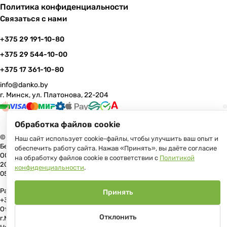
Политика конфиденциальности
Связаться с нами
+375 29 191-10-80
+375 29 544-10-00
+375 17 361-10-80
info@danko.by
г. Минск, ул. Платонова, 22-204
Обработка файлов cookie
© 2026 Данко Бай: качественная мебель с оперативной доставкой по
Наш сайт использует cookie-файлы, чтобы улучшить ваш опыт и
Беларуси
обеспечить работу сайта. Нажав «Принять», вы даёте согласие
ООО «Гранд Парк», юр.адрес: 220005, Минск, ул. Платонова, 22, пом.
на обработку файлов cookie в соответствии с
Политикой
204 В торговом реестре с 17 июля 2013 г. Регистрация №191081534,
конфиденциальности
.
05.11.2008, Мингорисполком.
Рассмотрение обращений потребителей, телефон +375 (17) 361-10-80,
Принять
+375 (29) 191-10-80, +375 (29) 544-10-00, e-mail: info@danko.by
Отдел торговли и услуг Администрации Первомайского района
Отклонить
г.Минска: тел. +375(17)215-14-65, Начальник отдела: Жакович Юлия