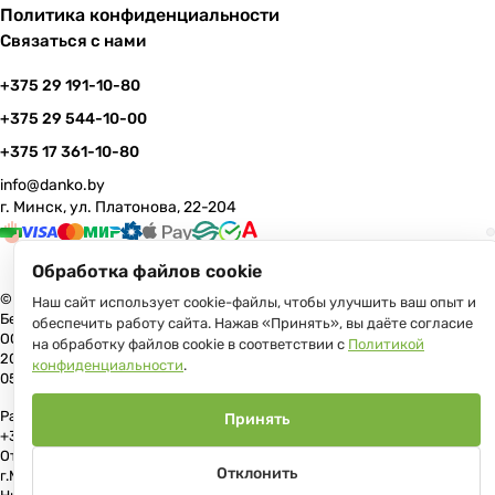
Политика конфиденциальности
Связаться с нами
+375 29 191-10-80
+375 29 544-10-00
+375 17 361-10-80
info@danko.by
г. Минск, ул. Платонова, 22-204
Обработка файлов cookie
© 2026 Данко Бай: качественная мебель с оперативной доставкой по
Наш сайт использует cookie-файлы, чтобы улучшить ваш опыт и
Беларуси
обеспечить работу сайта. Нажав «Принять», вы даёте согласие
ООО «Гранд Парк», юр.адрес: 220005, Минск, ул. Платонова, 22, пом.
на обработку файлов cookie в соответствии с
Политикой
204 В торговом реестре с 17 июля 2013 г. Регистрация №191081534,
конфиденциальности
.
05.11.2008, Мингорисполком.
Рассмотрение обращений потребителей, телефон +375 (17) 361-10-80,
Принять
+375 (29) 191-10-80, +375 (29) 544-10-00, e-mail: info@danko.by
Отдел торговли и услуг Администрации Первомайского района
Отклонить
г.Минска: тел. +375(17)215-14-65, Начальник отдела: Жакович Юлия