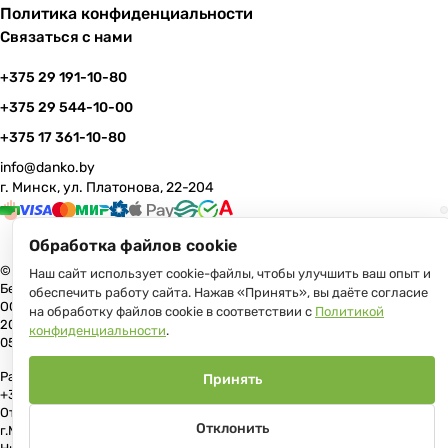
Политика конфиденциальности
Связаться с нами
+375 29 191-10-80
+375 29 544-10-00
+375 17 361-10-80
info@danko.by
г. Минск, ул. Платонова, 22-204
Обработка файлов cookie
© 2026 Данко Бай: качественная мебель с оперативной доставкой по
Наш сайт использует cookie-файлы, чтобы улучшить ваш опыт и
Беларуси
обеспечить работу сайта. Нажав «Принять», вы даёте согласие
ООО «Гранд Парк», юр.адрес: 220005, Минск, ул. Платонова, 22, пом.
на обработку файлов cookie в соответствии с
Политикой
204 В торговом реестре с 17 июля 2013 г. Регистрация №191081534,
конфиденциальности
.
05.11.2008, Мингорисполком.
Рассмотрение обращений потребителей, телефон +375 (17) 361-10-80,
Принять
+375 (29) 191-10-80, +375 (29) 544-10-00, e-mail: info@danko.by
Отдел торговли и услуг Администрации Первомайского района
Отклонить
г.Минска: тел. +375(17)215-14-65, Начальник отдела: Жакович Юлия